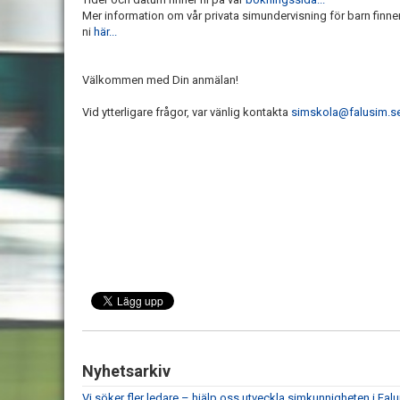
Mer information om vår privata simundervisning för barn finne
ni
här...
Välkommen med Din anmälan!
Vid ytterligare frågor, var vänlig kontakta
simskola@falusim.s
Nyhetsarkiv
Vi söker fler ledare – hjälp oss utveckla simkunnigheten i Falu