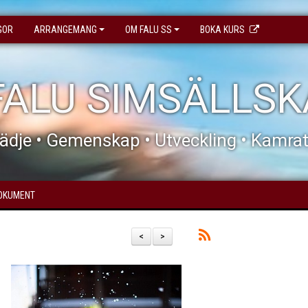
GOR
ARRANGEMANG
OM FALU SS
BOKA KURS
FALU SIMSÄLLS
ädje • Gemenskap • Utveckling • Kamra
OKUMENT
<
>