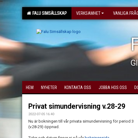
"
"
FALU SIMSÄLLSKAP
VERKSAMHET
VANLIGA FRÅ
Gl
HEM
NYHETER
KONTAKTA OSS
JOBBA HOS OSS
D
Privat simundervisning v.28-29
2022-07-05 16:40
Nu är bokningen till vår privata simundervisning för period 3
(v.28-29) öppnad.
Tider och datum finner ni på vår
bokningssida...