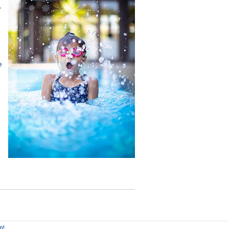
r
e
n!