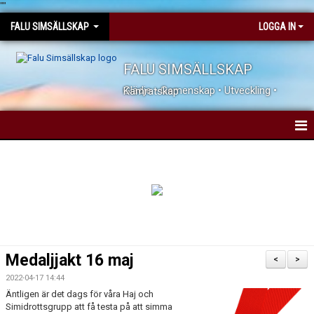
"
"
FALU SIMSÄLLSKAP
LOGGA IN
FALU SIMSÄLLSKAP
Glädje • Gemenskap • Utveckling • Kamratskap
HEM
NYHETER
KONTAKTA OSS
JOBBA HOS OSS
Medaljjakt 16 maj
<
>
DOKUMENT
2022-04-17 14:44
Äntligen är det dags för våra Haj och
Simidrottsgrupp att få testa på att simma