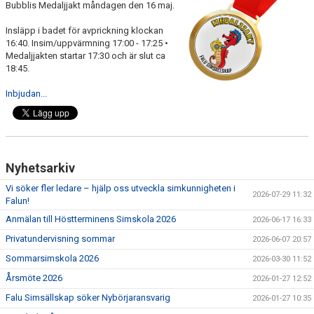
Bubblis Medaljjakt måndagen den 16 maj.
Insläpp i badet för avprickning klockan
16:40. Insim/uppvärmning 17:00 - 17:25 •
Medaljjakten startar 17:30 och är slut ca
18:45.
Inbjudan...
Nyhetsarkiv
Vi söker fler ledare – hjälp oss utveckla simkunnigheten i
2026-07-29 11:32
Falun!
Anmälan till Höstterminens Simskola 2026
2026-06-17 16:33
Privatundervisning sommar
2026-06-07 20:57
Sommarsimskola 2026
2026-03-30 11:52
Årsmöte 2026
2026-01-27 12:52
Falu Simsällskap söker Nybörjaransvarig
2026-01-27 10:35