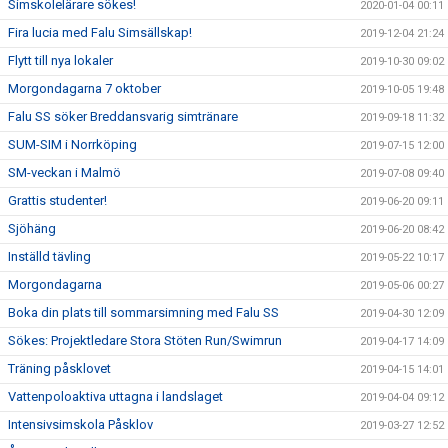
Simskolelärare sökes!
2020-01-04 00:11
Fira lucia med Falu Simsällskap!
2019-12-04 21:24
Flytt till nya lokaler
2019-10-30 09:02
Morgondagarna 7 oktober
2019-10-05 19:48
Falu SS söker Breddansvarig simtränare
2019-09-18 11:32
SUM-SIM i Norrköping
2019-07-15 12:00
SM-veckan i Malmö
2019-07-08 09:40
Grattis studenter!
2019-06-20 09:11
Sjöhäng
2019-06-20 08:42
Inställd tävling
2019-05-22 10:17
Morgondagarna
2019-05-06 00:27
Boka din plats till sommarsimning med Falu SS
2019-04-30 12:09
Sökes: Projektledare Stora Stöten Run/Swimrun
2019-04-17 14:09
Träning påsklovet
2019-04-15 14:01
Vattenpoloaktiva uttagna i landslaget
2019-04-04 09:12
Intensivsimskola Påsklov
2019-03-27 12:52