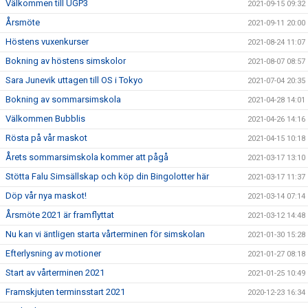
Välkommen till UGP3
2021-09-15 09:32
Årsmöte
2021-09-11 20:00
Höstens vuxenkurser
2021-08-24 11:07
Bokning av höstens simskolor
2021-08-07 08:57
Sara Junevik uttagen till OS i Tokyo
2021-07-04 20:35
Bokning av sommarsimskola
2021-04-28 14:01
Välkommen Bubblis
2021-04-26 14:16
Rösta på vår maskot
2021-04-15 10:18
Årets sommarsimskola kommer att pågå
2021-03-17 13:10
Stötta Falu Simsällskap och köp din Bingolotter här
2021-03-17 11:37
Döp vår nya maskot!
2021-03-14 07:14
Årsmöte 2021 är framflyttat
2021-03-12 14:48
Nu kan vi äntligen starta vårterminen för simskolan
2021-01-30 15:28
Efterlysning av motioner
2021-01-27 08:18
Start av vårterminen 2021
2021-01-25 10:49
Framskjuten terminsstart 2021
2020-12-23 16:34