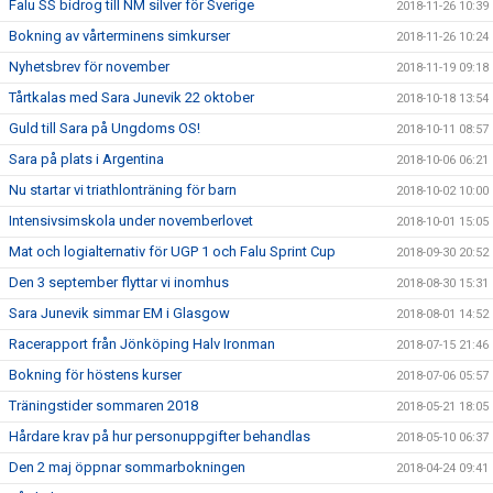
Falu SS bidrog till NM silver för Sverige
2018-11-26 10:39
Bokning av vårterminens simkurser
2018-11-26 10:24
Nyhetsbrev för november
2018-11-19 09:18
Tårtkalas med Sara Junevik 22 oktober
2018-10-18 13:54
Guld till Sara på Ungdoms OS!
2018-10-11 08:57
Sara på plats i Argentina
2018-10-06 06:21
Nu startar vi triathlonträning för barn
2018-10-02 10:00
Intensivsimskola under novemberlovet
2018-10-01 15:05
Mat och logialternativ för UGP 1 och Falu Sprint Cup
2018-09-30 20:52
Den 3 september flyttar vi inomhus
2018-08-30 15:31
Sara Junevik simmar EM i Glasgow
2018-08-01 14:52
Racerapport från Jönköping Halv Ironman
2018-07-15 21:46
Bokning för höstens kurser
2018-07-06 05:57
Träningstider sommaren 2018
2018-05-21 18:05
Hårdare krav på hur personuppgifter behandlas
2018-05-10 06:37
Den 2 maj öppnar sommarbokningen
2018-04-24 09:41