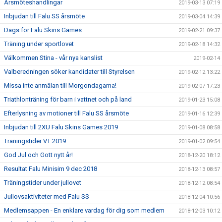
Årsmöteshandlingar
2019-03-13 07:19
Inbjudan till Falu SS årsmöte
2019-03-04 14:39
Dags för Falu Skins Games
2019-02-21 09:37
Träning under sportlovet
2019-02-18 14:32
Välkommen Stina - vår nya kanslist
2019-02-14
Valberedningen söker kandidater till Styrelsen
2019-02-12 13:22
Missa inte anmälan till Morgondagarna!
2019-02-07 17:23
Triathlonträning för barn i vattnet och på land
2019-01-23 15:08
Efterlysning av motioner till Falu SS årsmöte
2019-01-16 12:39
Inbjudan till 2XU Falu Skins Games 2019
2019-01-08 08:58
Träningstider VT 2019
2019-01-02 09:54
God Jul och Gott nytt år!
2018-12-20 18:12
Resultat Falu Minisim 9 dec 2018
2018-12-13 08:57
Träningstider under jullovet
2018-12-12 08:54
Jullovsaktiviteter med Falu SS
2018-12-04 10:56
Medlemsappen - En enklare vardag för dig som medlem
2018-12-03 10:12