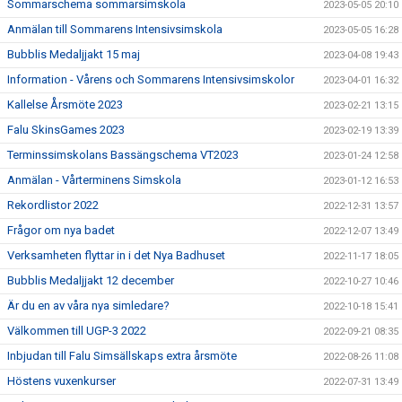
Sommarschema sommarsimskola
2023-05-05 20:10
Anmälan till Sommarens Intensivsimskola
2023-05-05 16:28
Bubblis Medaljjakt 15 maj
2023-04-08 19:43
Information - Vårens och Sommarens Intensivsimskolor
2023-04-01 16:32
Kallelse Årsmöte 2023
2023-02-21 13:15
Falu SkinsGames 2023
2023-02-19 13:39
Terminssimskolans Bassängschema VT2023
2023-01-24 12:58
Anmälan - Vårterminens Simskola
2023-01-12 16:53
Rekordlistor 2022
2022-12-31 13:57
Frågor om nya badet
2022-12-07 13:49
Verksamheten flyttar in i det Nya Badhuset
2022-11-17 18:05
Bubblis Medaljjakt 12 december
2022-10-27 10:46
Är du en av våra nya simledare?
2022-10-18 15:41
Välkommen till UGP-3 2022
2022-09-21 08:35
Inbjudan till Falu Simsällskaps extra årsmöte
2022-08-26 11:08
Höstens vuxenkurser
2022-07-31 13:49