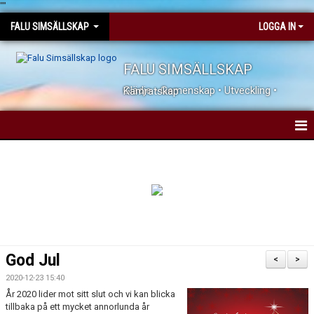
"
"
FALU SIMSÄLLSKAP
LOGGA IN
FALU SIMSÄLLSKAP
Glädje • Gemenskap • Utveckling • Kamratskap
HEM
NYHETER
KONTAKTA OSS
JOBBA HOS OSS
God Jul
<
>
DOKUMENT
2020-12-23 15:40
År 2020 lider mot sitt slut och vi kan blicka
tillbaka på ett mycket annorlunda år