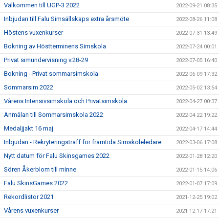
Välkommen till UGP-3 2022
2022-09-21 08:35
Inbjudan till Falu Simsällskaps extra årsmöte
2022-08-26 11:08
Höstens vuxenkurser
2022-07-31 13:49
Bokning av Höstterminens Simskola
2022-07-24 00:01
Privat simundervisning v.28-29
2022-07-05 16:40
Bokning - Privat sommarsimskola
2022-06-09 17:32
Sommarsim 2022
2022-05-02 13:54
Vårens Intensivsimskola och Privatsimskola
2022-04-27 00:37
Anmälan till Sommarsimskola 2022
2022-04-22 19:22
Medaljjakt 16 maj
2022-04-17 14:44
Inbjudan - Rekryteringsträff för framtida Simskoleledare
2022-03-06 17:08
Nytt datum för Falu Skinsgames 2022
2022-01-28 12:20
Sören Åkerblom till minne
2022-01-15 14:06
Falu SkinsGames 2022
2022-01-07 17:09
Rekordlistor 2021
2021-12-25 19:02
Vårens vuxenkurser
2021-12-17 17:21