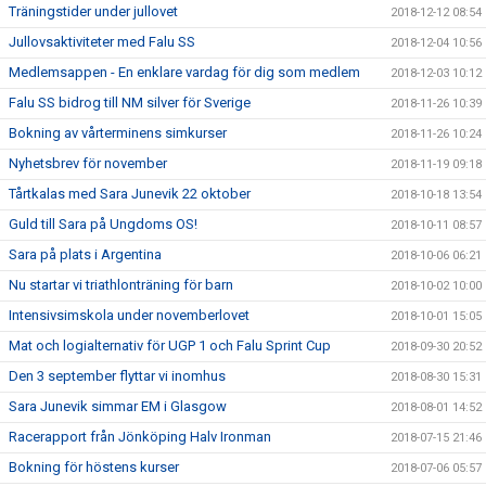
Träningstider under jullovet
2018-12-12 08:54
Jullovsaktiviteter med Falu SS
2018-12-04 10:56
Medlemsappen - En enklare vardag för dig som medlem
2018-12-03 10:12
Falu SS bidrog till NM silver för Sverige
2018-11-26 10:39
Bokning av vårterminens simkurser
2018-11-26 10:24
Nyhetsbrev för november
2018-11-19 09:18
Tårtkalas med Sara Junevik 22 oktober
2018-10-18 13:54
Guld till Sara på Ungdoms OS!
2018-10-11 08:57
Sara på plats i Argentina
2018-10-06 06:21
Nu startar vi triathlonträning för barn
2018-10-02 10:00
Intensivsimskola under novemberlovet
2018-10-01 15:05
Mat och logialternativ för UGP 1 och Falu Sprint Cup
2018-09-30 20:52
Den 3 september flyttar vi inomhus
2018-08-30 15:31
Sara Junevik simmar EM i Glasgow
2018-08-01 14:52
Racerapport från Jönköping Halv Ironman
2018-07-15 21:46
Bokning för höstens kurser
2018-07-06 05:57