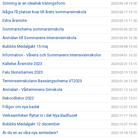
Simning är en idealisk träningsform
2023-06-18 19:30
Några få platser kvar till årets sommarsimskola
2023-06-17 19:15
Extra årsmöte
2023-06-15 11:30
Sommarschema sommarsimskola
2023-05-05 20:10
Anmälan till Sommarens Intensivsimskola
2023-05-05 16:28
Bubblis Medaljjakt 15 maj
2023-04-08 19:43
Information - Vårens och Sommarens Intensivsimskolor
2023-04-01 16:32
Kallelse Årsmöte 2023
2023-02-21 13:15
Falu SkinsGames 2023
2023-02-19 13:39
Terminssimskolans Bassängschema VT2023
2023-01-24 12:58
Anmälan - Vårterminens Simskola
2023-01-12 16:53
Rekordlistor 2022
2022-12-31 13:57
Frågor om nya badet
2022-12-07 13:49
Verksamheten flyttar in i det Nya Badhuset
2022-11-17 18:05
Bubblis Medaljjakt 12 december
2022-10-27 10:46
Är du en av våra nya simledare?
2022-10-18 15:41