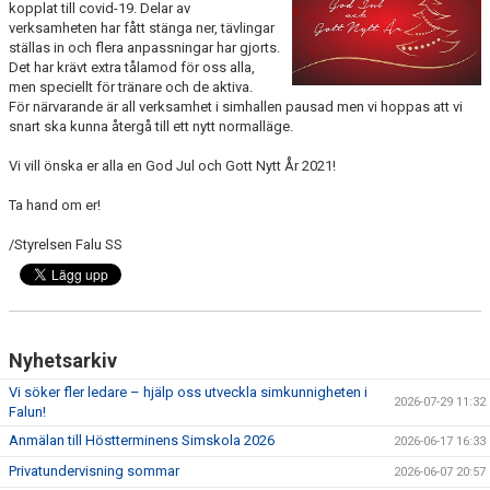
kopplat till covid-19. Delar av
verksamheten har fått stänga ner, tävlingar
ställas in och flera anpassningar har gjorts.
Det har krävt extra tålamod för oss alla,
men speciellt för tränare och de aktiva.
För närvarande är all verksamhet i simhallen pausad men vi hoppas att vi
snart ska kunna återgå till ett nytt normalläge.
Vi vill önska er alla en God Jul och Gott Nytt År 2021!
Ta hand om er!
/Styrelsen Falu SS
Nyhetsarkiv
Vi söker fler ledare – hjälp oss utveckla simkunnigheten i
2026-07-29 11:32
Falun!
Anmälan till Höstterminens Simskola 2026
2026-06-17 16:33
Privatundervisning sommar
2026-06-07 20:57