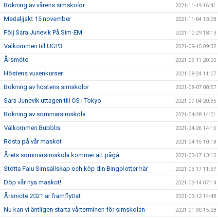
Bokning av vårens simskolor
2021-11-19 16:41
Medaljjakt 15 november
2021-11-04 13:08
Följ Sara Junevik På Sim-EM
2021-10-29 18:13
Välkommen till UGP3
2021-09-15 09:32
Årsmöte
2021-09-11 20:00
Höstens vuxenkurser
2021-08-24 11:07
Bokning av höstens simskolor
2021-08-07 08:57
Sara Junevik uttagen till OS i Tokyo
2021-07-04 20:35
Bokning av sommarsimskola
2021-04-28 14:01
Välkommen Bubblis
2021-04-26 14:16
Rösta på vår maskot
2021-04-15 10:18
Årets sommarsimskola kommer att pågå
2021-03-17 13:10
Stötta Falu Simsällskap och köp din Bingolotter här
2021-03-17 11:37
Döp vår nya maskot!
2021-03-14 07:14
Årsmöte 2021 är framflyttat
2021-03-12 14:48
Nu kan vi äntligen starta vårterminen för simskolan
2021-01-30 15:28