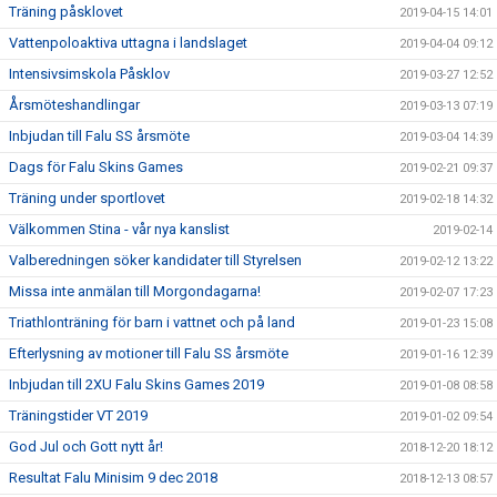
Träning påsklovet
2019-04-15 14:01
Vattenpoloaktiva uttagna i landslaget
2019-04-04 09:12
Intensivsimskola Påsklov
2019-03-27 12:52
Årsmöteshandlingar
2019-03-13 07:19
Inbjudan till Falu SS årsmöte
2019-03-04 14:39
Dags för Falu Skins Games
2019-02-21 09:37
Träning under sportlovet
2019-02-18 14:32
Välkommen Stina - vår nya kanslist
2019-02-14
Valberedningen söker kandidater till Styrelsen
2019-02-12 13:22
Missa inte anmälan till Morgondagarna!
2019-02-07 17:23
Triathlonträning för barn i vattnet och på land
2019-01-23 15:08
Efterlysning av motioner till Falu SS årsmöte
2019-01-16 12:39
Inbjudan till 2XU Falu Skins Games 2019
2019-01-08 08:58
Träningstider VT 2019
2019-01-02 09:54
God Jul och Gott nytt år!
2018-12-20 18:12
Resultat Falu Minisim 9 dec 2018
2018-12-13 08:57