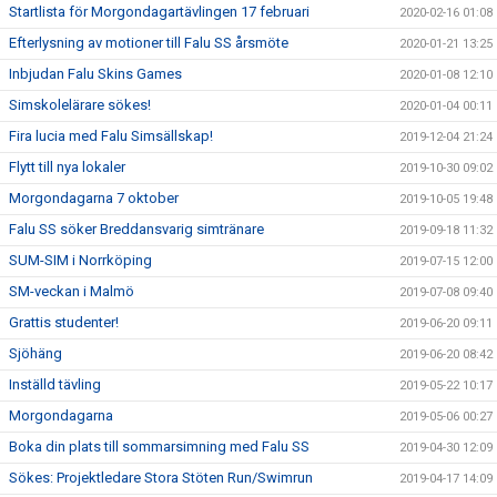
Startlista för Morgondagartävlingen 17 februari
2020-02-16 01:08
Efterlysning av motioner till Falu SS årsmöte
2020-01-21 13:25
Inbjudan Falu Skins Games
2020-01-08 12:10
Simskolelärare sökes!
2020-01-04 00:11
Fira lucia med Falu Simsällskap!
2019-12-04 21:24
Flytt till nya lokaler
2019-10-30 09:02
Morgondagarna 7 oktober
2019-10-05 19:48
Falu SS söker Breddansvarig simtränare
2019-09-18 11:32
SUM-SIM i Norrköping
2019-07-15 12:00
SM-veckan i Malmö
2019-07-08 09:40
Grattis studenter!
2019-06-20 09:11
Sjöhäng
2019-06-20 08:42
Inställd tävling
2019-05-22 10:17
Morgondagarna
2019-05-06 00:27
Boka din plats till sommarsimning med Falu SS
2019-04-30 12:09
Sökes: Projektledare Stora Stöten Run/Swimrun
2019-04-17 14:09