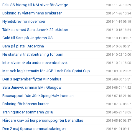
Falu SS bidrog till NM silver för Sverige
2018-11-26 10:39
Bokning av vårterminens simkurser
2018-11-26 10:24
Nyhetsbrev för november
2018-11-19 09:18
Tårtkalas med Sara Junevik 22 oktober
2018-10-18 13:54
Guld till Sara på Ungdoms OS!
2018-10-11 08:57
Sara på plats i Argentina
2018-10-06 06:21
Nu startar vi triathlonträning för barn
2018-10-02 10:00
Intensivsimskola under novemberlovet
2018-10-01 15:05
Mat och logialternativ för UGP 1 och Falu Sprint Cup
2018-09-30 20:52
Den 3 september flyttar vi inomhus
2018-08-30 15:31
Sara Junevik simmar EM i Glasgow
2018-08-01 14:52
Racerapport från Jönköping Halv Ironman
2018-07-15 21:46
Bokning för höstens kurser
2018-07-06 05:57
Träningstider sommaren 2018
2018-05-21 18:05
Hårdare krav på hur personuppgifter behandlas
2018-05-10 06:37
Den 2 maj öppnar sommarbokningen
2018-04-24 09:41