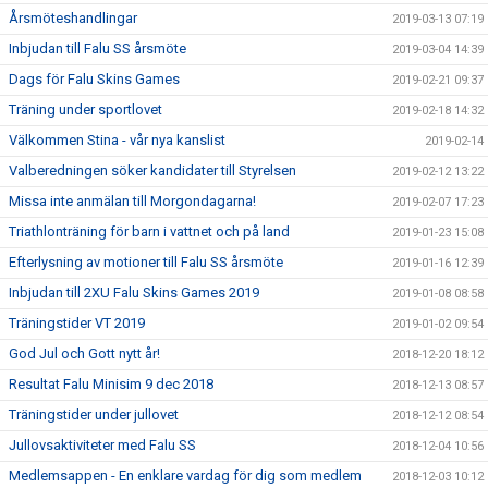
Årsmöteshandlingar
2019-03-13 07:19
Inbjudan till Falu SS årsmöte
2019-03-04 14:39
Dags för Falu Skins Games
2019-02-21 09:37
Träning under sportlovet
2019-02-18 14:32
Välkommen Stina - vår nya kanslist
2019-02-14
Valberedningen söker kandidater till Styrelsen
2019-02-12 13:22
Missa inte anmälan till Morgondagarna!
2019-02-07 17:23
Triathlonträning för barn i vattnet och på land
2019-01-23 15:08
Efterlysning av motioner till Falu SS årsmöte
2019-01-16 12:39
Inbjudan till 2XU Falu Skins Games 2019
2019-01-08 08:58
Träningstider VT 2019
2019-01-02 09:54
God Jul och Gott nytt år!
2018-12-20 18:12
Resultat Falu Minisim 9 dec 2018
2018-12-13 08:57
Träningstider under jullovet
2018-12-12 08:54
Jullovsaktiviteter med Falu SS
2018-12-04 10:56
Medlemsappen - En enklare vardag för dig som medlem
2018-12-03 10:12