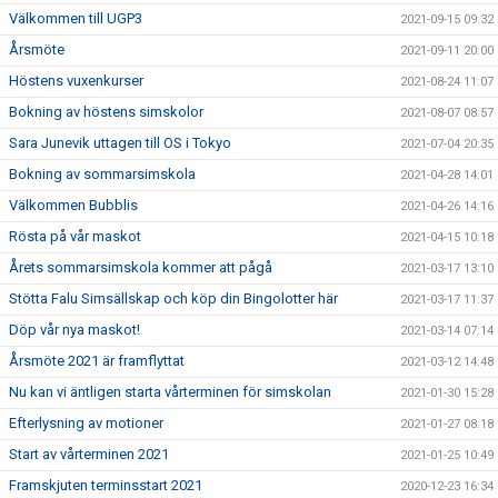
Välkommen till UGP3
2021-09-15 09:32
Årsmöte
2021-09-11 20:00
Höstens vuxenkurser
2021-08-24 11:07
Bokning av höstens simskolor
2021-08-07 08:57
Sara Junevik uttagen till OS i Tokyo
2021-07-04 20:35
Bokning av sommarsimskola
2021-04-28 14:01
Välkommen Bubblis
2021-04-26 14:16
Rösta på vår maskot
2021-04-15 10:18
Årets sommarsimskola kommer att pågå
2021-03-17 13:10
Stötta Falu Simsällskap och köp din Bingolotter här
2021-03-17 11:37
Döp vår nya maskot!
2021-03-14 07:14
Årsmöte 2021 är framflyttat
2021-03-12 14:48
Nu kan vi äntligen starta vårterminen för simskolan
2021-01-30 15:28
Efterlysning av motioner
2021-01-27 08:18
Start av vårterminen 2021
2021-01-25 10:49
Framskjuten terminsstart 2021
2020-12-23 16:34