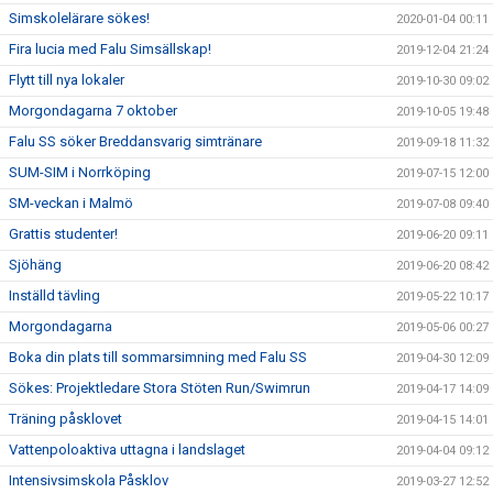
Simskolelärare sökes!
2020-01-04 00:11
Fira lucia med Falu Simsällskap!
2019-12-04 21:24
Flytt till nya lokaler
2019-10-30 09:02
Morgondagarna 7 oktober
2019-10-05 19:48
Falu SS söker Breddansvarig simtränare
2019-09-18 11:32
SUM-SIM i Norrköping
2019-07-15 12:00
SM-veckan i Malmö
2019-07-08 09:40
Grattis studenter!
2019-06-20 09:11
Sjöhäng
2019-06-20 08:42
Inställd tävling
2019-05-22 10:17
Morgondagarna
2019-05-06 00:27
Boka din plats till sommarsimning med Falu SS
2019-04-30 12:09
Sökes: Projektledare Stora Stöten Run/Swimrun
2019-04-17 14:09
Träning påsklovet
2019-04-15 14:01
Vattenpoloaktiva uttagna i landslaget
2019-04-04 09:12
Intensivsimskola Påsklov
2019-03-27 12:52