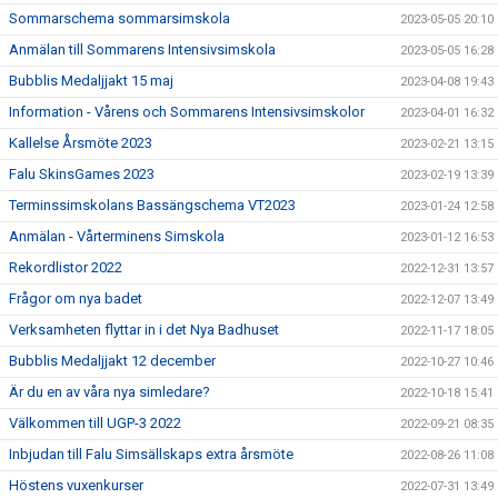
Sommarschema sommarsimskola
2023-05-05 20:10
Anmälan till Sommarens Intensivsimskola
2023-05-05 16:28
Bubblis Medaljjakt 15 maj
2023-04-08 19:43
Information - Vårens och Sommarens Intensivsimskolor
2023-04-01 16:32
Kallelse Årsmöte 2023
2023-02-21 13:15
Falu SkinsGames 2023
2023-02-19 13:39
Terminssimskolans Bassängschema VT2023
2023-01-24 12:58
Anmälan - Vårterminens Simskola
2023-01-12 16:53
Rekordlistor 2022
2022-12-31 13:57
Frågor om nya badet
2022-12-07 13:49
Verksamheten flyttar in i det Nya Badhuset
2022-11-17 18:05
Bubblis Medaljjakt 12 december
2022-10-27 10:46
Är du en av våra nya simledare?
2022-10-18 15:41
Välkommen till UGP-3 2022
2022-09-21 08:35
Inbjudan till Falu Simsällskaps extra årsmöte
2022-08-26 11:08
Höstens vuxenkurser
2022-07-31 13:49