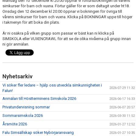
Måndag den 10 december kl 20:00 öppnar vi förtursbokningen till vårens
simkurser för barn och vuxna. Förtur gäller för er som deltagit under ht18.
Onsdag den 12 december kl 20:00 öppnar vi bokningen för övriga till
vårens simkurser för barn och vuxna. Klicka på BOKNINGAR uppe till höger
i takmenyn för att boka din plats.
Är ni osäkra på vilken grupp som passar er bäst kan ni klicka på
SIMSKOLA eller VUXENCRAWL för att se de olika nivåerna på grupp innan
ni gör anmälan.
Nyhetsarkiv
Vi söker fler ledare – hjälp oss utveckla simkunnigheten i
2026-07-29 11:32
Falun!
Anmälan till Höstterminens Simskola 2026
2026-06-17 16:33
Privatundervisning sommar
2026-06-07 20:57
Sommarsimskola 2026
2026-03-30 11:52
Årsmöte 2026
2026-01-27 12:52
Falu Simsällskap söker Nybörjaransvarig
2026-01-27 10:35