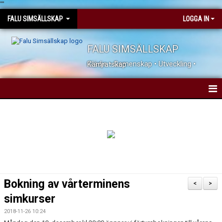
"
"
FALU SIMSÄLLSKAP
LOGGA IN
FALU SIMSÄLLSKAP
Glädje • Gemenskap • Utveckling • Kamratskap
HEM
NYHETER
KONTAKTA OSS
JOBBA HOS OSS
Bokning av vårterminens
<
>
DOKUMENT
simkurser
2018-11-26 10:24