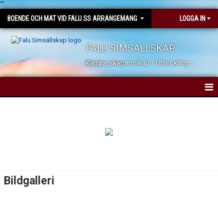
"
"
BOENDE OCH MAT VID FALU SS ARRANGEMANG
LOGGA IN
FALU SIMSÄLLSKAP
Glädje • Gemenskap • Utveckling • Kamratskap
HEM
NYHETER
KALENDER
MEDLEMMAR
Bildgalleri
BILDGALLERI
DOKUMENT