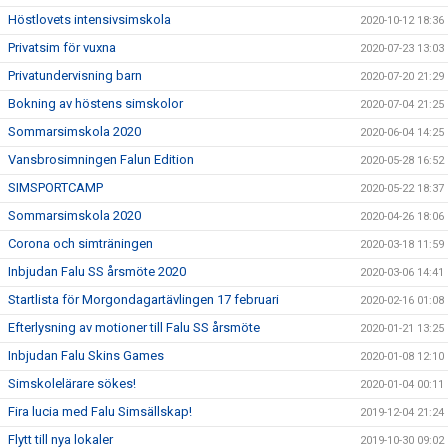
Höstlovets intensivsimskola
2020-10-12 18:36
Privatsim för vuxna
2020-07-23 13:03
Privatundervisning barn
2020-07-20 21:29
Bokning av höstens simskolor
2020-07-04 21:25
Sommarsimskola 2020
2020-06-04 14:25
Vansbrosimningen Falun Edition
2020-05-28 16:52
SIMSPORTCAMP
2020-05-22 18:37
Sommarsimskola 2020
2020-04-26 18:06
Corona och simträningen
2020-03-18 11:59
Inbjudan Falu SS årsmöte 2020
2020-03-06 14:41
Startlista för Morgondagartävlingen 17 februari
2020-02-16 01:08
Efterlysning av motioner till Falu SS årsmöte
2020-01-21 13:25
Inbjudan Falu Skins Games
2020-01-08 12:10
Simskolelärare sökes!
2020-01-04 00:11
Fira lucia med Falu Simsällskap!
2019-12-04 21:24
Flytt till nya lokaler
2019-10-30 09:02