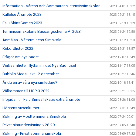
Information - Vårens och Sommarens Intensivsimskolor
2023-04-01 16:32
Kallelse Årsmöte 2023
2023-02-21 13:15
Falu SkinsGames 2023
2023-02-19 13:39
Terminssimskolans Bassängschema VT2023
2023-01-24 12:58
Anmälan - Vårterminens Simskola
2023-01-12 16:53
Rekordlistor 2022
2022-12-31 13:57
Frågor om nya badet
2022-12-07 13:49
Verksamheten flyttar in i det Nya Badhuset
2022-11-17 18:05
Bubblis Medaljjakt 12 december
2022-10-27 10:46
Är du en av våra nya simledare?
2022-10-18 15:41
Välkommen till UGP-3 2022
2022-09-21 08:35
Inbjudan till Falu Simsällskaps extra årsmöte
2022-08-26 11:08
Höstens vuxenkurser
2022-07-31 13:49
Bokning av Höstterminens Simskola
2022-07-24 00:01
Privat simundervisning v.28-29
2022-07-05 16:40
Bokning - Privat sommarsimskola
2022-06-09 17:32