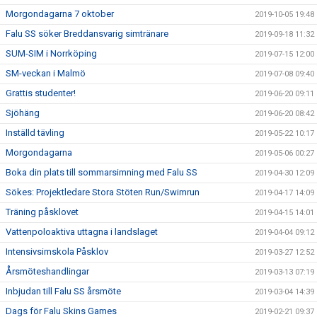
Morgondagarna 7 oktober
2019-10-05 19:48
Falu SS söker Breddansvarig simtränare
2019-09-18 11:32
SUM-SIM i Norrköping
2019-07-15 12:00
SM-veckan i Malmö
2019-07-08 09:40
Grattis studenter!
2019-06-20 09:11
Sjöhäng
2019-06-20 08:42
Inställd tävling
2019-05-22 10:17
Morgondagarna
2019-05-06 00:27
Boka din plats till sommarsimning med Falu SS
2019-04-30 12:09
Sökes: Projektledare Stora Stöten Run/Swimrun
2019-04-17 14:09
Träning påsklovet
2019-04-15 14:01
Vattenpoloaktiva uttagna i landslaget
2019-04-04 09:12
Intensivsimskola Påsklov
2019-03-27 12:52
Årsmöteshandlingar
2019-03-13 07:19
Inbjudan till Falu SS årsmöte
2019-03-04 14:39
Dags för Falu Skins Games
2019-02-21 09:37