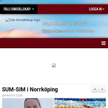
"
"
FALU SIMSÄLLSKAP
LOGGA IN
FALU SIMSÄLLSKAP
Glädje • Gemenskap • Utveckling • Kamratskap
HEM
NYHETER
KONTAKTA OSS
JOBBA HOS OSS
SUM-SIM i Norrköping
<
>
DOKUMENT
2019-07-15 12:00