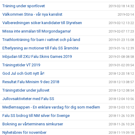
Träning under sportlovet
2019-02-18 14:32
Välkommen Stina - vår nya kanslist
2019-02-14
Valberedningen söker kandidater till Styrelsen
2019-02-12 13:22
Missa inte anmälan till Morgondagarna!
2019-02-07 17:23
Triathlonträning för barn i vattnet och på land
2019-01-23 15:08
Efterlysning av motioner till Falu SS årsmöte
2019-01-16 12:39
Inbjudan till 2XU Falu Skins Games 2019
2019-01-08 08:58
Träningstider VT 2019
2019-01-02 09:54
God Jul och Gott nytt år!
2018-12-20 18:12
Resultat Falu Minisim 9 dec 2018
2018-12-13 08:57
Träningstider under jullovet
2018-12-12 08:54
Jullovsaktiviteter med Falu SS
2018-12-04 10:56
Medlemsappen - En enklare vardag för dig som medlem
2018-12-03 10:12
Falu SS bidrog till NM silver för Sverige
2018-11-26 10:39
Bokning av vårterminens simkurser
2018-11-26 10:24
Nyhetsbrev för november
2018-11-19 09:18