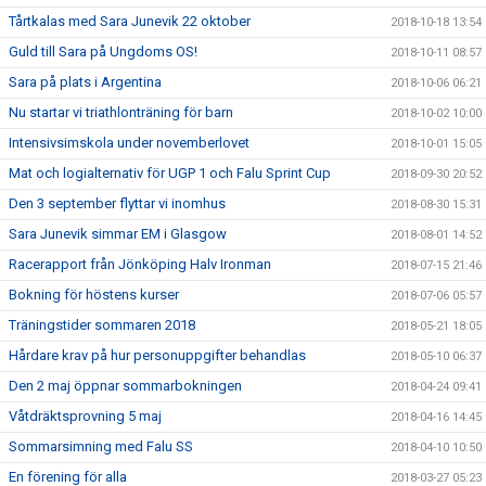
Tårtkalas med Sara Junevik 22 oktober
2018-10-18 13:54
Guld till Sara på Ungdoms OS!
2018-10-11 08:57
Sara på plats i Argentina
2018-10-06 06:21
Nu startar vi triathlonträning för barn
2018-10-02 10:00
Intensivsimskola under novemberlovet
2018-10-01 15:05
Mat och logialternativ för UGP 1 och Falu Sprint Cup
2018-09-30 20:52
Den 3 september flyttar vi inomhus
2018-08-30 15:31
Sara Junevik simmar EM i Glasgow
2018-08-01 14:52
Racerapport från Jönköping Halv Ironman
2018-07-15 21:46
Bokning för höstens kurser
2018-07-06 05:57
Träningstider sommaren 2018
2018-05-21 18:05
Hårdare krav på hur personuppgifter behandlas
2018-05-10 06:37
Den 2 maj öppnar sommarbokningen
2018-04-24 09:41
Våtdräktsprovning 5 maj
2018-04-16 14:45
Sommarsimning med Falu SS
2018-04-10 10:50
En förening för alla
2018-03-27 05:23